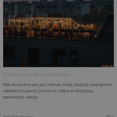
IŠVAŽIUOJAMIEJI RENGINIAI
Mes atvyksime pas jus į namus, sodą, sodybą, surengsime
vakarėlį ant pievos, prie jūros, miške ar kitoje jūsų
pasirinktoje vietoje.
Skaityti daugiau...
0