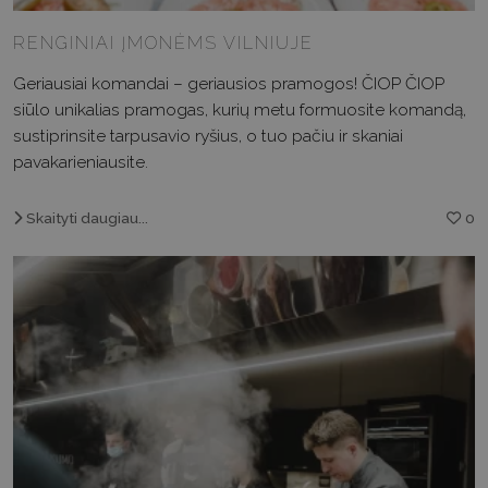
RENGINIAI ĮMONĖMS VILNIUJE
Geriausiai komandai – geriausios pramogos! ČIOP ČIOP
siūlo unikalias pramogas, kurių metu formuosite komandą,
sustiprinsite tarpusavio ryšius, o tuo pačiu ir skaniai
pavakarieniausite.
Skaityti daugiau...
0