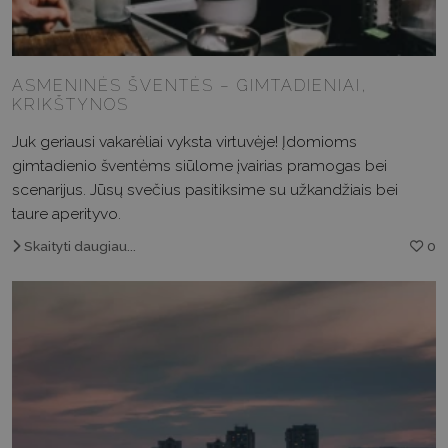
ASMENINĖS ŠVENTĖS – GIMTADIENIAI,
KRIKŠTYNOS
Juk geriausi vakarėliai vyksta virtuvėje! Įdomioms
gimtadienio šventėms siūlome įvairias pramogas bei
scenarijus. Jūsų svečius pasitiksime su užkandžiais bei
taure aperityvo.
Skaityti daugiau...
0