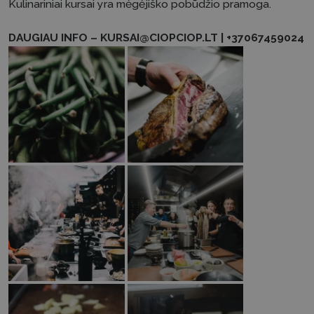
Kulinariniai kursai yra mėgėjiško pobūdžio pramoga.
DAUGIAU INFO –
KURSAI@CIOPCIOP.LT
|
+37067459024