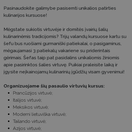
Pasinaudokite galimybe pasisemti unikalios patirties
kulinarijos kursuose!
Mėgstate sukiotis virtuvėje ir domitės įvairių šalių
kulinarinėmis tradicijomis? Trijų valandų kursuose kartu su
šefu bus ruošiami gurmaniški patiekalai, o pasigaminus,
mėgaujamasi 3 patiekalų vakariene su priderintais
gėrimais. Šefas taip pat pasidalins unikaliomis žiniomis
apie pasirinktos šalies virtuvę. Puikiai praleisite laiką ir
įgysite neįkainojamų kulinarinių įgūdžių visam gyvenimui!
Organizuojame šių pasaulio virtuvių kursus:
Prancūzijos virtuvė;
Italijos virtuvė;
Meksikos virtuvė;
Moderni lietuviška virtuvė;
Tailando virtuvė;
Azijos virtuvė;