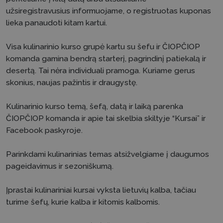
užsiregistravusius informuojame, o registruotas kuponas
lieka panaudoti kitam kartui.
Visa kulinarinio kurso grupė kartu su šefu ir ČIOPČIOP
komanda gamina bendrą starterį, pagrindinį patiekalą ir
desertą. Tai nėra individuali pramoga. Kuriame gerus
skonius, naujas pažintis ir draugystę.
Kulinarinio kurso temą, šefą, datą ir laiką parenka
ČIOPČIOP komanda ir apie tai skelbia skiltyje “Kursai” ir
Facebook paskyroje.
Parinkdami kulinarinias temas atsižvelgiame į daugumos
pageidavimus ir sezoniškumą.
Įprastai kulinariniai kursai vyksta lietuvių kalba, tačiau
turime šefų, kurie kalba ir kitomis kalbomis.