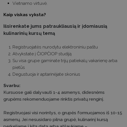
Vietnamo virtuvė.
Kaip viskas vyksta?
Išsirenkate jums patraukliausią ir įdomiausią
kulinarinių kursų temą
Registruojatės nurodytu elektroniniu paštu
Atvykstate į ČIOPČIOP studiją
Su visa grupe gaminate trijų patiekalų vakarienę arba
pietūs
Degustuoja ir aptarinėjate skonius
Svarbu:
Kursuose gali dalyvauti 1-4 asmenys, didesnėms
grupėms rekomenduojame rinktis privatų renginį.
Registruojasi visi norintys, o grupės formuojamos iš 10-15
asmenų. Jei nesusidaro pilna grupė, kulinarinį kursą
perkeliame į kitą datą arba atšaukiame –