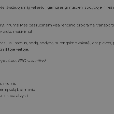
s išvažiuojamąjį vakarėlį į gamtą ar gimtadienį sodyboje ir než
daryti mums! Mes pasirūpinsim visa renginio programa, transport
 aišku maitinimu!
as jus į namus, sodą, sodybą, surengsime vakarėlį ant pievos, p
irinktoje vietoje.
specialius BBQ vakarėlius!
 su mumis
norimą šefą bei meniu
r ir kada atvykti