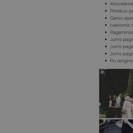
Atsivešime
Prireikus p
Garso apar
Įvairiomis
Pagaminsim
Jums page
Jums page
Jums page
Po rengini