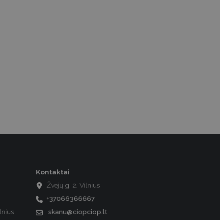
Kontaktai
Žvejų g. 2, Vilnius
+37066366667
lnius
skanu@ciopciop.lt