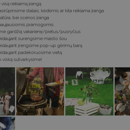
 visą reikiamą įrangą
asirūpinsime stalais, kėdėmis ar kita reikiama įranga
atūra, bei scenos įranga
 naujausiomis pramogomis
e gardžią vakarienę/pietus/pusryčius
idaujant surengsime maisto šou
idaujant įrengsime pop-up gėrimų barą
idaujant padekoruosime vietą
o viską sutvarkysime!