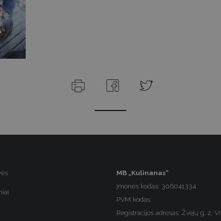
vės
MB „Kulinanas“
Įmonės kodas: 306041334
iai
PVM kodas:
Registracijos adresas: Žvejų g. 2, Vi