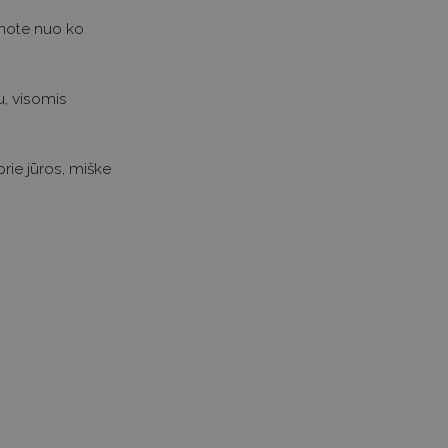
inote nuo ko
u, visomis
rie jūros, miške