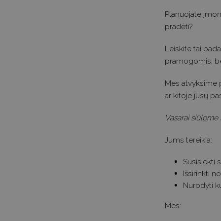
Planuojate įmonė
pradėti?
Leiskite tai pa
pramogomis, bei
Mes atvyksime p
ar kitoje jūsų pas
Vasarai siūlome 
Jums tereikia:
Susisiekti
Išsirinkti 
Nurodyti ku
Mes: