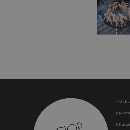
Vestu
Rengin
Kursai